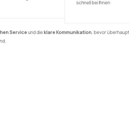
schnell bei Ihnen
chen Service
und die
klare Kommunikation
, bevor überhaupt
nd.
n erfahrenen
ndschlagqualität.