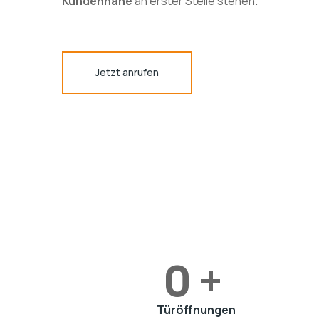
Kundennähe
an erster Stelle stehen.
Jetzt anrufen
0
+ 
Türöffnungen