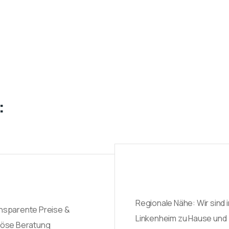
:
Regionale Nähe: Wir sind i
nsparente Preise &
Linkenheim zu Hause und
iöse Beratung